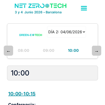
Saltar
al
3 y 4 Junio 2026 – Barcelona
contenido
←
→
08:00
09:00
10:00
11:00
10:00
10:00-10:15
Conferencia: