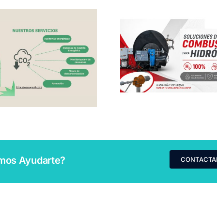
SISCAL:
SUEZ: Sol
Soluciones
avanzadas 
avanzadas de
calidad del 
combustión para la
acción cl
descarbonización
industrial
mos Ayudarte?
CONTACTA