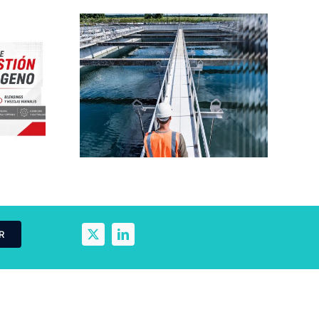
Bigas Global:
Soluciones
uciones
industriales
para la
sostenibles para
aire y la
los sectores del
imática
biogás y el
rendering
R