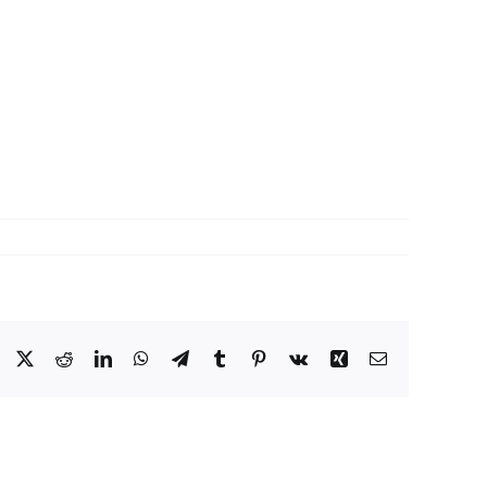
Facebook
X
Reddit
LinkedIn
WhatsApp
Telegram
Tumblr
Pinterest
Vk
Xing
Correo
electrónico