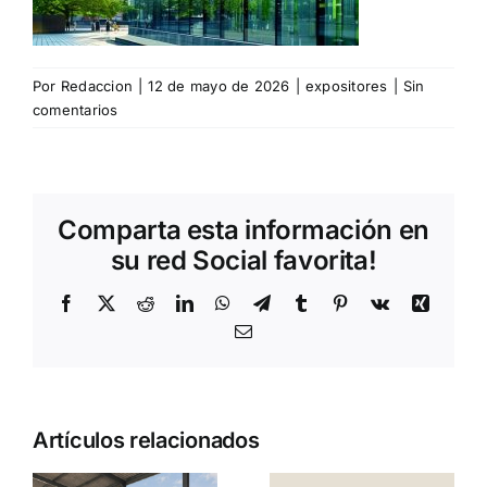
Por
Redaccion
|
12 de mayo de 2026
|
expositores
|
Sin
comentarios
Comparta esta información en
su red Social favorita!
Facebook
X
Reddit
LinkedIn
WhatsApp
Telegram
Tumblr
Pinterest
Vk
Xing
Correo
electrónico
Artículos relacionados
SISCAL:
Gen0: