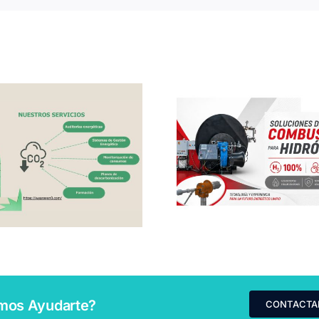
SISCAL:
SUEZ: Sol
Soluciones
avanzadas 
avanzadas de
calidad del 
combustión para la
acción cl
descarbonización
industrial
mos Ayudarte?
CONTACTA