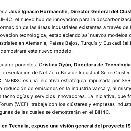
eria
José Ignacio Hormaeche, Director General del Clus
 BIH4C: el nuevo hub de innovación para la descarbonizaci
ormación de las áreas industriales existentes a través de
nnovación tecnológica, estableciendo así nuevos modelos d
ustriales en Alemania, Países Bajos, Turquía y Euskadi (e
 demostrará este nuevo modelo.
cuatro ponentes. C
ristina Oyón, Directora de Tecnología
la presentación de
Net Zero Basque Industrial SuperCluster
 NZBISC es una iniciativa estratégica impulsada por SPRI
r la reducción de emisiones en la industria vasca y, al m
tecnologías y servicios innovadores. La iniciativa, que f
orum (WEF), trabaja con los clústeres y empresas industr
algunas de las cuales se demostrarán en el BIH4C.
 en Tecnalia, expuso una visión general del proyecto 