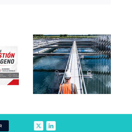
Bigas Global:
Soluciones
uciones
industriales
para la
sostenibles para
aire y la
los sectores del
imática
biogás y el
rendering
R