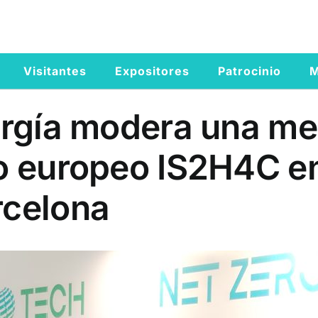
Visitantes
Expositores
Patrocinio
M
nergía modera una m
o europeo IS2H4C en 
rcelona