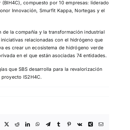
ity (BIH4C), compuesto por 10 empresas: liderado
tronor Innovación, Smurfit Kappa, Nortegas y el
 de la compañía y la transformación industrial
s iniciativas relacionadas con el hidrógeno que
iva es crear un ecosistema de hidrógeno verde
rivada en el que están asociadas 74 entidades.
gías que SBS desarrolla para la revalorización
l proyecto IS2H4C.
Facebook
X
Reddit
LinkedIn
WhatsApp
Telegram
Tumblr
Pinterest
Vk
Xing
Correo
electrónico