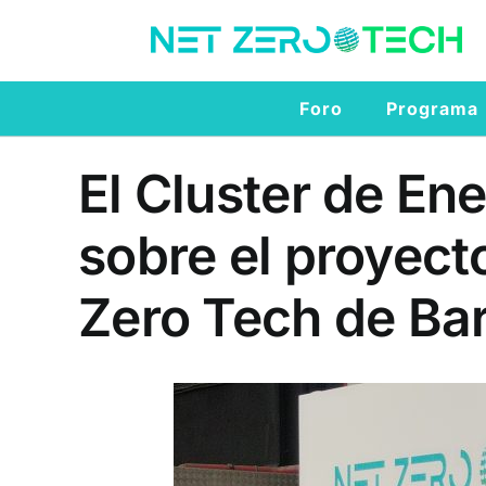
Saltar
al
contenido
Foro
Programa
El Cluster de E
sobre el proyect
Zero Tech de Ba