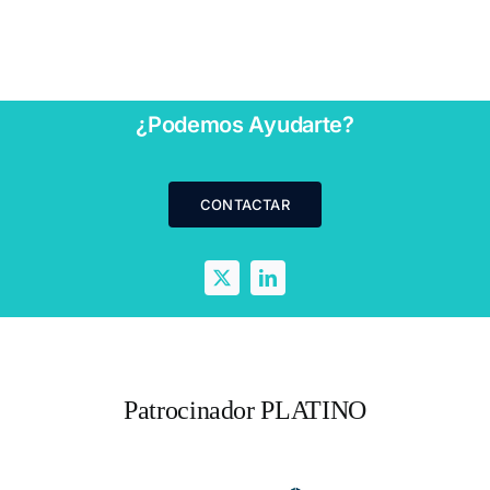
explotaciones
ización
impulsar la
aisladas”
sostenibili
del evento
¿Podemos Ayudarte?
CONTACTAR
Patrocinador PLATINO